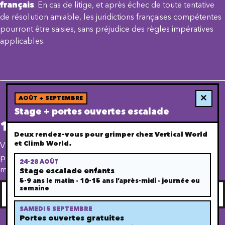
français
. En cas de litige, et après échec de toute tentative
de résolution amiable, les juridictions françaises compétentes
pourront être saisies, sans préjudice des règles impératives
applicables.
×
AOÛT + SEPTEMBRE
Stage + portes ouvertes escalade
10) Modifications
Deux rendez-vous pour grimper chez Vertical World
et Climb World.
VERTICAL WORLD se réserve le droit de modifier les
présentes mentions légales à tout moment, sans préavis. Les
24-28 AOÛT
modifications sont applicables dès leur mise en ligne.
Stage escalade enfants
5-9 ans le matin · 10-15 ans l’après-midi · journée ou
Retour à la page d'accueil
semaine
Retour à la page d'accueil
SAMEDI 5 SEPTEMBRE
Portes ouvertes gratuites